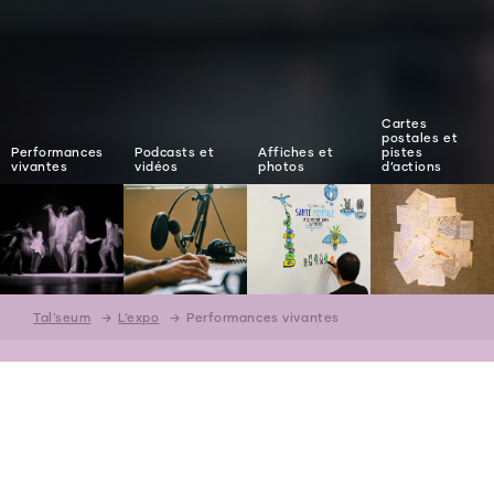
Cartes
postales et
Performances
Podcasts et
Affiches et
pistes
vivantes
vidéos
photos
d’actions
Tal'seum
→
L’expo
→
Performances vivantes
Performances vivantes
Tantôt statiques, tantôt déambulatoires,
des performances sur des thèmes allant
de l’isolement social au burn out, en