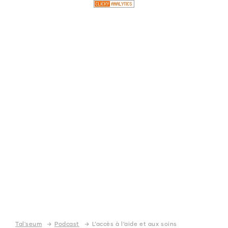
Tal'seum
Tal'seum
→
Podcast
→
L’accès à l’aide et aux soins